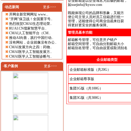
企业邮箱是以企业域名为后缀的邮箱，
如xuejinfu@kyxxw.com
·动态新闻
更多>>>
既能体现公司的品牌和形象，又能方
开网全新官网网址 www...
便公司主管人员对员工信箱进行统一
“开网”保卫战！全国重字号..
管理，还能使得公司商业信函来往获
热烈祝贺CMAI生态理论荣..
得更好更安全的服务保障。
RUAI.CN儒家智慧平台..
管理员基本功能
CMAI人工智能平台（CM..
推动AI向善，践行中国行动..
邮箱帐号管理，可任意开户销户
没有网站，企业就像没有办公..
邮箱空间管理，可自由分割邮箱大小
CMAI发展方向之四：药物..
邮箱别名管理，可自由设置或取消别名
CMAI医学人工智能发展方..
CMAI医学人工智能诊断与..
企业邮箱类型
·客户案例
更多>>>
企业邮箱标准版（共20G）
企业邮箱尊享版
集团1G版（共100G）
集团3G版（共300G）